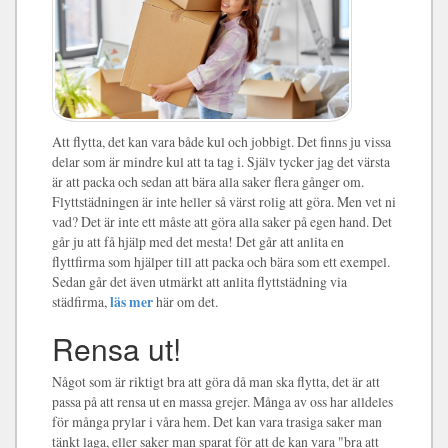
Att flytta, det kan vara både kul och jobbigt. Det finns ju vissa
delar som är mindre kul att ta tag i. Själv tycker jag det värsta
är att packa och sedan att bära alla saker flera gånger om.
Flyttstädningen är inte heller så värst rolig att göra. Men vet ni
vad? Det är inte ett måste att göra alla saker på egen hand. Det
går ju att få hjälp med det mesta! Det går att anlita en
flyttfirma som hjälper till att packa och bära som ett exempel.
Sedan går det även utmärkt att anlita flyttstädning via
städfirma,
läs mer
här om det.
Rensa ut!
Något som är riktigt bra att göra då man ska flytta, det är att
passa på att rensa ut en massa grejer. Många av oss har alldeles
för många prylar i våra hem. Det kan vara trasiga saker man
tänkt laga, eller saker man sparat för att de kan vara "bra att