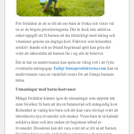
För föräldrar är att se till att ens barn är friska och växer väl
en av de högsta prioriteringarna. Det är dock inte alltid en
enkel uppgift att få barnen att äta tillräckligt med näring och
vitaminer genom sin dagliga kost. Faktorer som kräsenhet,
selektiv ätande och en ibland begränsad aptit kan göra det
svårt att säkerställa att barnen får i sig allt de behöver.
Det är här en multivitamin kan spela en viktig roll i att fylla
eventuella näringsgap.
Enligt bästaprodukterna.com
kan en
multivitamin vara en värdefull resurs för att främja barnens
hälsa.
Utmaningar med barns kostvanor
Många föräldrar känner igen de utmaningar som uppstår när
man försöker få barn att äta en balanserad och mångsidig kost.
Kräsenhet är vanlig hos barn och det kan vara otroligt svårt att
introducera nya livsmedel och smaker. Vissa barn är så kallade
selektiva ätare och äter endast ett begränsat utbud av
livsmedel. Dessutom kan det vara svårt att se till så att barnen
får tillräckligt av alla nödvändiga vitaminer och mineraler