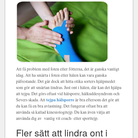
Att få problem med foten eller fötterna, det är ganska vanligt
idag. Att ha smärta i foten eller hälen kan vara ganska
påfrestande. Det går dock att hitta olika sorters hjälpmedel
som gör att smärtan lindras. Just ont i hälen, där kan det hjälpa
att tejpa. Det görs oftast vid hälsporre, hälkuddesyndrom och
Severs skada. Att
tejpa hälsporre
är bra eftersom det gör att
du kan få en bra avlastning. Det fungerar oftast bra att
använda så kallad kinesiologitejp. Du kan även välja att
använda dig av vanlig vit coach- eller sporttejp.
Fler sätt att lindra ont i