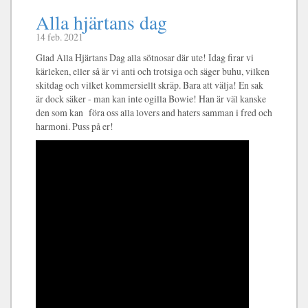
Alla hjärtans dag
14 feb. 2021
Glad Alla Hjärtans Dag alla sötnosar där ute! Idag firar vi
kärleken, eller så är vi anti och trotsiga och säger buhu, vilken
skitdag och vilket kommersiellt skräp. Bara att välja! En sak
är dock säker - man kan inte ogilla Bowie! Han är väl kanske
den som kan föra oss alla lovers and haters samman i fred och
harmoni. Puss på er!