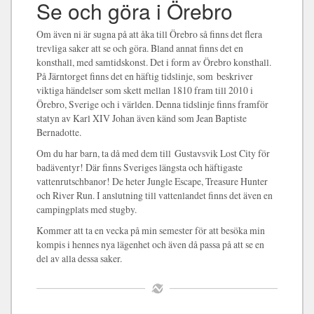
Se och göra i Örebro
Om även ni är sugna på att åka till Örebro så finns det flera
trevliga saker att se och göra. Bland annat finns det en
konsthall, med samtidskonst. Det i form av Örebro konsthall.
På Järntorget finns det en häftig tidslinje, som beskriver
viktiga händelser som skett mellan 1810 fram till 2010 i
Örebro, Sverige och i världen. Denna tidslinje finns framför
statyn av Karl XIV Johan även känd som Jean Baptiste
Bernadotte.
Om du har barn, ta då med dem till Gustavsvik Lost City för
badäventyr! Där finns Sveriges längsta och häftigaste
vattenrutschbanor! De heter Jungle Escape, Treasure Hunter
och River Run. I anslutning till vattenlandet finns det även en
campingplats med stugby.
Kommer att ta en vecka på min semester för att besöka min
kompis i hennes nya lägenhet och även då passa på att se en
del av alla dessa saker.