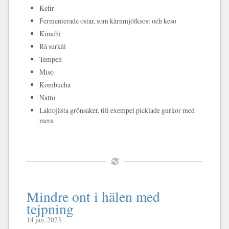
Kefir
Fermenterade ostar, som kärnmjölksost och keso
Kimchi
Rå surkål
Tempeh
Miso
Kombucha
Natto
Laktojästa grönsaker, till exempel picklade gurkor med
mera
Mindre ont i hälen med
tejpning
14 jan. 2023