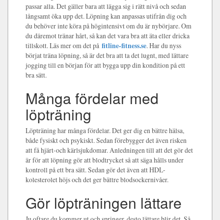
passar alla. Det gäller bara att lägga sig i rätt nivå och sedan
långsamt öka upp det. Löpning kan anpassas utifrån dig och
du behöver inte köra på högintensivt om du är nybörjare. Om
du däremot tränar hårt, så kan det vara bra att äta eller dricka
tillskott. Läs mer om det på
fitline-fitness.se
. Har du nyss
börjat träna löpning, så är det bra att ta det lugnt, med lättare
jogging till en början för att bygga upp din kondition på ett
bra sätt.
Många fördelar med
löpträning
Löpträning har många fördelar. Det ger dig en bättre hälsa,
både fysiskt och psykiskt. Sedan förebygger det även risken
att få hjärt-och kärlsjukdomar. Anledningen till att det gör det
är för att löpning gör att blodtrycket så att säga hålls under
kontroll på ett bra sätt. Sedan gör det även att HDL-
kolesterolet höjs och det ger bättre blodsockernivåer.
Gör löpträningen lättare
Ju oftare du kommer ut och springer, desto lättare blir det. Så