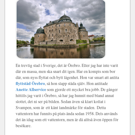
En trevlig stad i Sverige, det är Örebro. Eller jag har inte varit
där en massa, men ska snart dit igen. Har en kompis som bor
där, som nyss flyttat och bytt lägenhet. Hon var smart att anlita
flyttstäd Örebro
, så hon slapp städa själv. Hon anlitade
Anette Allservice
som gjorde ett mycket bra jobb. De gånger
hittills jag varit i Örebro, så har jag hunnit med bland annat
slottet, det ni ser på bilden. Sedan även så klart kollat i
Svampen, som är ett känt landmärke för staden. Detta
vattentorn har funnits på plats ända sedan 1958. Dels används
det än idag som ett vattentorn, men är då alltså även öppen för
besökare.