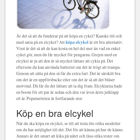
Är det så att du funderar på att köpa en cykel? Kanske till och
med satsa på en elcykel? Att
köpa elcykel
är ett bra alternativ.
Visst är det så att de kan kosta en hel del mer än vad en enkel
cykel gör, men du får mycket för pengarna. Grejen med en
elcykel är ju att den är så mycket lättare att cykla på. Det
eftersom du kan använda batteriet om det är trögt att trampa.
Genom att sätta på den så får du extra fart. Det är särskilt bra
om det är en uppförsbacke eller om det är så att det blåser
motvind. Då får du det lättare att ta dig fram. Elcyklarna hade
en boom för ett par år sedan och den var även årets julklapp
ett år. Populariteten är fortfarande stor.
Köp en bra elcykel
När du ska köpa en elcykel, se till att testa lite olika modeller
om du har möjlighet till det. Det för att känna på hur de känns.
Annars är det smart att kika på nätet och läsa olika tester om