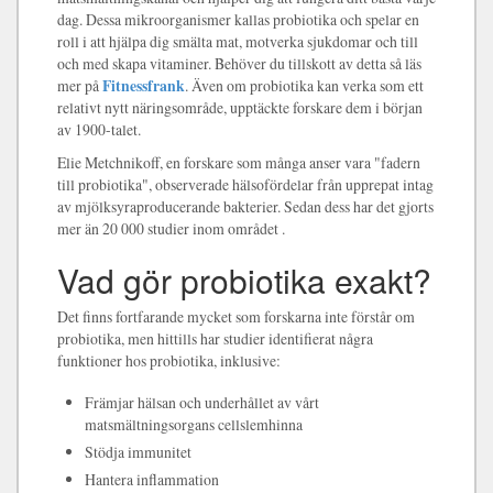
dag. Dessa mikroorganismer kallas probiotika och spelar en
roll i att hjälpa dig smälta mat, motverka sjukdomar och till
och med skapa vitaminer. Behöver du tillskott av detta så läs
mer på
Fitnessfrank
. Även om probiotika kan verka som ett
relativt nytt näringsområde, upptäckte forskare dem i början
av 1900-talet.
Elie Metchnikoff, en forskare som många anser vara "fadern
till probiotika", observerade hälsofördelar från upprepat intag
av mjölksyraproducerande bakterier. Sedan dess har det gjorts
mer än 20 000 studier inom området .
Vad gör probiotika exakt?
Det finns fortfarande mycket som forskarna inte förstår om
probiotika, men hittills har studier identifierat några
funktioner hos probiotika, inklusive:
Främjar hälsan och underhållet av vårt
matsmältningsorgans cellslemhinna
Stödja immunitet
Hantera inflammation