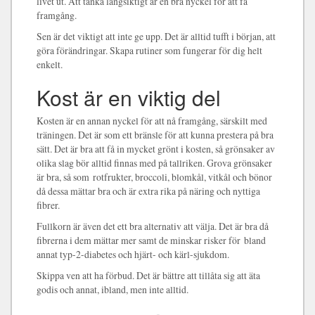
livet ut. Att tänka långsiktigt är en bra nyckel för att få
framgång.
Sen är det viktigt att inte ge upp. Det är alltid tufft i början, att
göra förändringar. Skapa rutiner som fungerar för dig helt
enkelt.
Kost är en viktig del
Kosten är en annan nyckel för att nå framgång, särskilt med
träningen. Det är som ett bränsle för att kunna prestera på bra
sätt. Det är bra att få in mycket grönt i kosten, så grönsaker av
olika slag bör alltid finnas med på tallriken. Grova grönsaker
är bra, så som rotfrukter, broccoli, blomkål, vitkål och bönor
då dessa mättar bra och är extra rika på näring och nyttiga
fibrer.
Fullkorn är även det ett bra alternativ att välja. Det är bra då
fibrerna i dem mättar mer samt de minskar risker för bland
annat typ-2-diabetes och hjärt- och kärl-sjukdom.
Skippa ven att ha förbud. Det är bättre att tillåta sig att äta
godis och annat, ibland, men inte alltid.