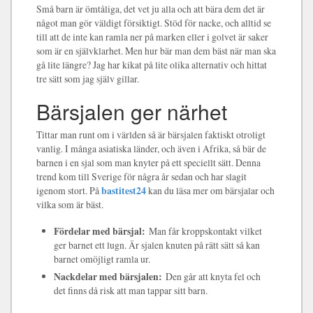
Små barn är ömtåliga, det vet ju alla och att bära dem det är
något man gör väldigt försiktigt. Stöd för nacke, och alltid se
till att de inte kan ramla ner på marken eller i golvet är saker
som är en självklarhet. Men hur bär man dem bäst när man ska
gå lite längre? Jag har kikat på lite olika alternativ och hittat
tre sätt som jag själv gillar.
Bärsjalen ger närhet
Tittar man runt om i världen så är bärsjalen faktiskt otroligt
vanlig. I många asiatiska länder, och även i Afrika, så bär de
barnen i en sjal som man knyter på ett speciellt sätt. Denna
trend kom till Sverige för några år sedan och har slagit
igenom stort. På
bastitest24
kan du läsa mer om bärsjalar och
vilka som är bäst.
Fördelar med bärsjal:
Man får kroppskontakt vilket
ger barnet ett lugn. Är sjalen knuten på rätt sätt så kan
barnet omöjligt ramla ur.
Nackdelar med bärsjalen:
Den går att knyta fel och
det finns då risk att man tappar sitt barn.