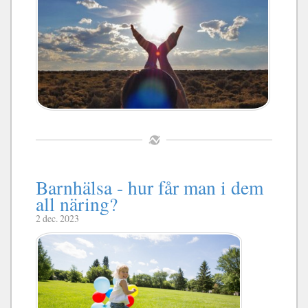
Barnhälsa - hur får man i dem
all näring?
2 dec. 2023