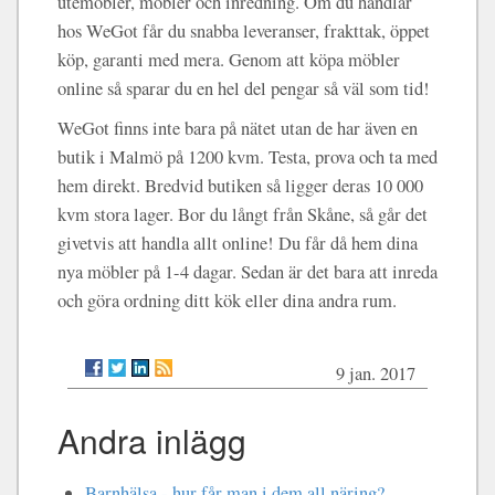
utemöbler, möbler och inredning. Om du handlar
hos WeGot får du snabba leveranser, frakttak, öppet
köp, garanti med mera. Genom att köpa möbler
online så sparar du en hel del pengar så väl som tid!
WeGot finns inte bara på nätet utan de har även en
butik i Malmö på 1200 kvm. Testa, prova och ta med
hem direkt. Bredvid butiken så ligger deras 10 000
kvm stora lager. Bor du långt från Skåne, så går det
givetvis att handla allt online! Du får då hem dina
nya möbler på 1-4 dagar. Sedan är det bara att inreda
och göra ordning ditt kök eller dina andra rum.
9 jan. 2017
Andra inlägg
Barnhälsa - hur får man i dem all näring?